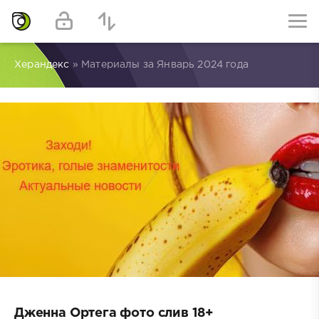
Херандекс
» Материалы за Январь 2024 года
Дженна Ортега фото слив 18+