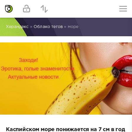
Херандекс
»
Облако тегов
» море
Каспийском море понижается на 7 см в год