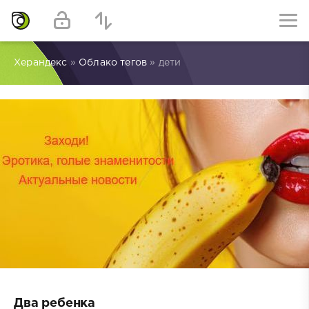
Херандекс
»
Облако тегов
» дети
Два ребенка