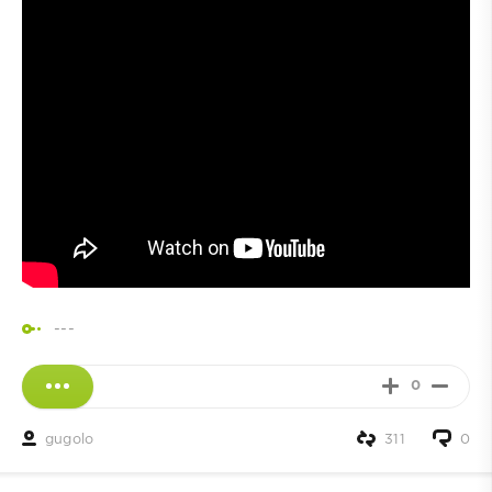
---
0
gugolo
311
0