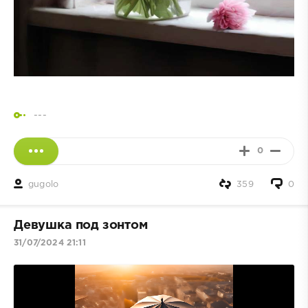
---
0
gugolo
359
0
Девушка под зонтом
31/07/2024 21:11