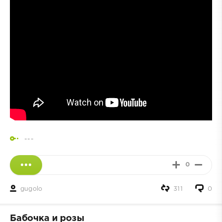
---
0
gugolo
311
0
Бабочка и розы