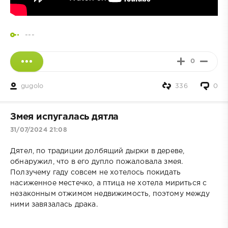
---
0
gugolo
336
0
Змея испугалась дятла
31/07/2024 21:08
Дятел, по традиции долбящий дырки в дереве,
обнаружил, что в его дупло пожаловала змея.
Ползучему гаду совсем не хотелось покидать
насиженное местечко, а птица не хотела мириться с
незаконным отжимом недвижимость, поэтому между
ними завязалась драка.