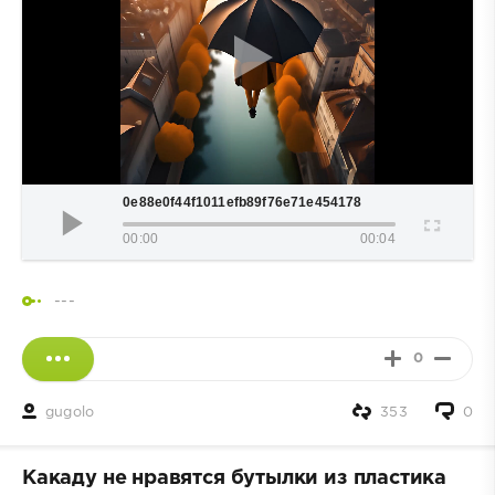
0e88e0f44f1011efb89f76e71e454178
00:00
00:04
---
0
gugolo
353
0
Какаду не нравятся бутылки из пластика