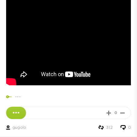
---
0
gugolo
312
0