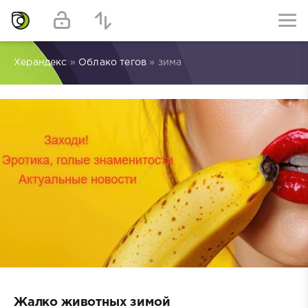
Херандекс
»
Облако тегов
» зима
Жалко животных зимой