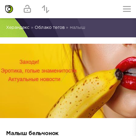
Херандекс
»
Облако тегов
» малыш
Малыш бельчонок