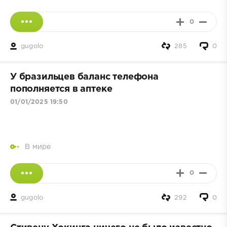
0
gugolo
285
0
У бразильцев баланс телефона
пополняется в аптеке
01/01/2025 19:50
В мире
0
gugolo
292
0