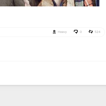
Heavy
0
524