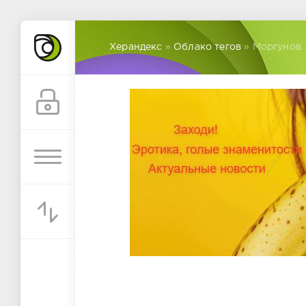
Херандекс
»
Облако тегов
» Моргунов