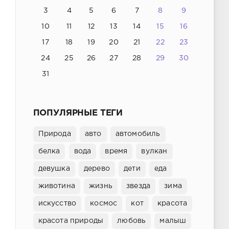
3
4
5
6
7
8
9
10
11
12
13
14
15
16
17
18
19
20
21
22
23
24
25
26
27
28
29
30
31
ПОПУЛЯРНЫЕ ТЕГИ
Природа
авто
автомобиль
белка
вода
время
вулкан
девушка
дерево
дети
еда
животина
жизнь
звезда
зима
искусство
космос
кот
красота
красота природы
любовь
малыш