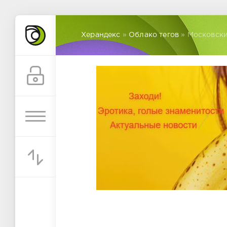
Херандекс
»
Облако тегов
» Московск