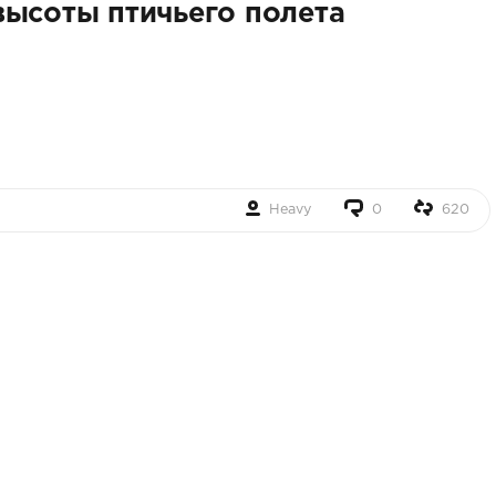
высоты птичьего полета
Heavy
0
620