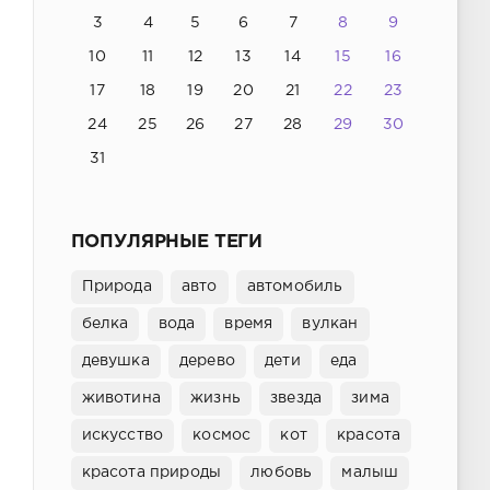
3
4
5
6
7
8
9
10
11
12
13
14
15
16
17
18
19
20
21
22
23
24
25
26
27
28
29
30
31
ПОПУЛЯРНЫЕ ТЕГИ
Природа
авто
автомобиль
белка
вода
время
вулкан
девушка
дерево
дети
еда
животина
жизнь
звезда
зима
искусство
космос
кот
красота
красота природы
любовь
малыш