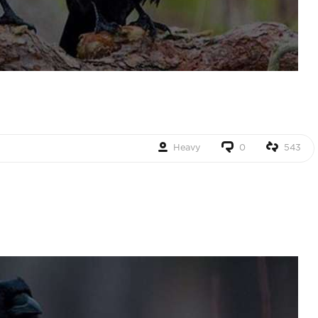
Heavy
0
543