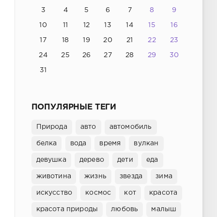
3
4
5
6
7
8
9
10
11
12
13
14
15
16
17
18
19
20
21
22
23
24
25
26
27
28
29
30
31
ПОПУЛЯРНЫЕ ТЕГИ
Природа
авто
автомобиль
белка
вода
время
вулкан
девушка
дерево
дети
еда
животина
жизнь
звезда
зима
искусство
космос
кот
красота
красота природы
любовь
малыш