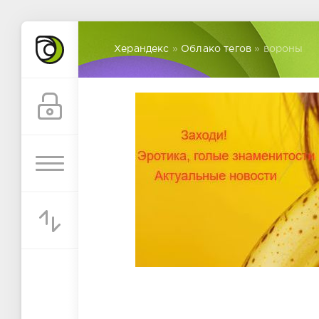
Херандекс
»
Облако тегов
» вороны