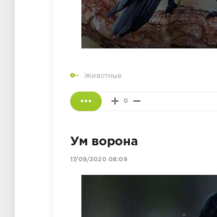
Животные
0
Ум ворона
17/09/2020 08:09