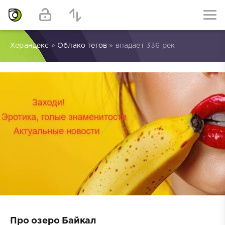
Херандекс
»
Облако тегов
» впадает 336 рек
Про озеро Байкал