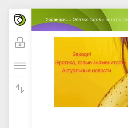
Херандекс
»
Облако тегов
» дитя белк