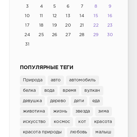
3
4
5
6
7
8
9
10
11
12
13
14
15
16
17
18
19
20
21
22
23
24
25
26
27
28
29
30
31
ПОПУЛЯРНЫЕ ТЕГИ
Природа
авто
автомобиль
белка
вода
время
вулкан
девушка
дерево
дети
еда
животина
жизнь
звезда
зима
искусство
космос
кот
красота
красота природы
любовь
малыш