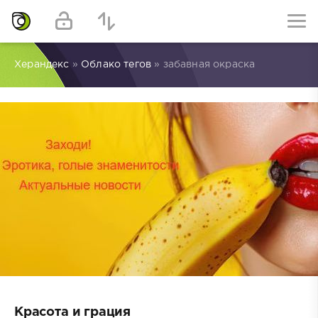
Херандекс
»
Облако тегов
» забавная окраска
Красота и грация