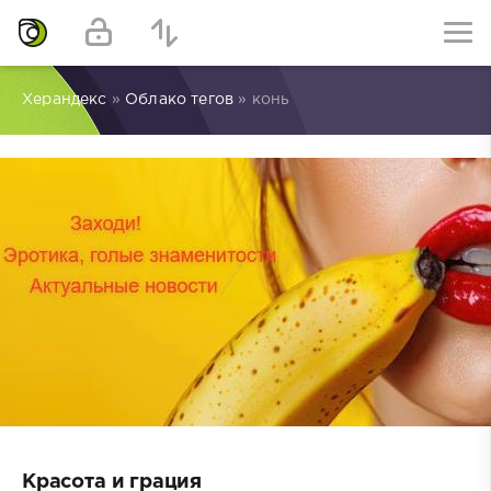
Херандекс
»
Облако тегов
» конь
Красота и грация