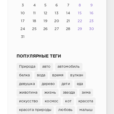
3
4
5
6
7
8
9
10
11
12
13
14
15
16
17
18
19
20
21
22
23
24
25
26
27
28
29
30
31
ПОПУЛЯРНЫЕ ТЕГИ
Природа
авто
автомобиль
белка
вода
время
вулкан
девушка
дерево
дети
еда
животина
жизнь
звезда
зима
искусство
космос
кот
красота
красота природы
любовь
малыш