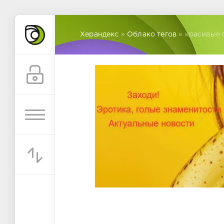
Херандекс
»
Облако тегов
» красивые 