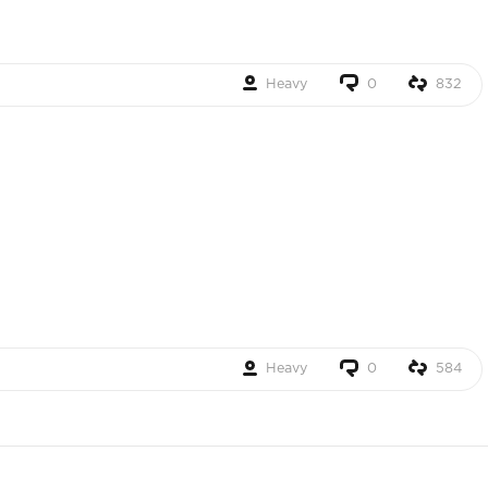
Heavy
0
832
Heavy
0
584