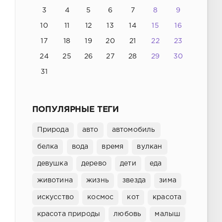
3
4
5
6
7
8
9
10
11
12
13
14
15
16
17
18
19
20
21
22
23
24
25
26
27
28
29
30
31
ПОПУЛЯРНЫЕ ТЕГИ
Природа
авто
автомобиль
белка
вода
время
вулкан
девушка
дерево
дети
еда
животина
жизнь
звезда
зима
искусство
космос
кот
красота
красота природы
любовь
малыш