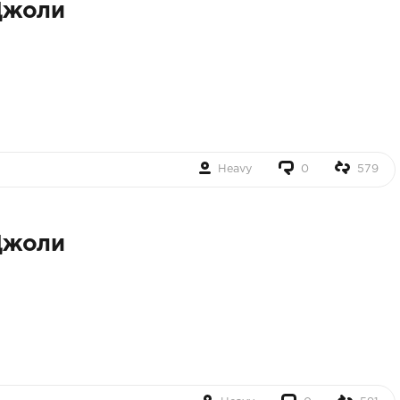
Джоли
Heavy
0
579
Джоли