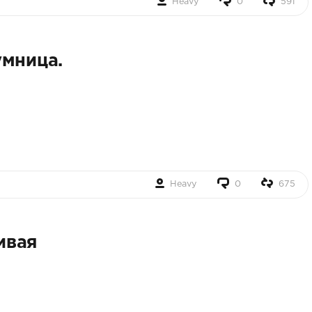
Heavy
0
591
умница.
Heavy
0
675
ивая