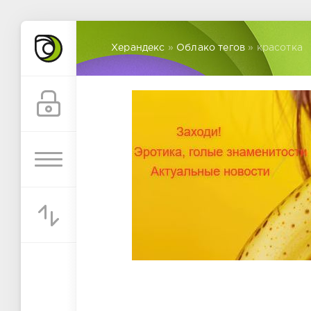
Херандекс
»
Облако тегов
» красотка