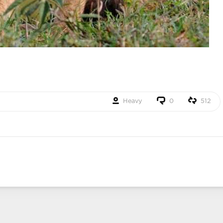
Heavy
0
512