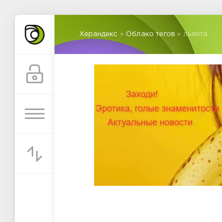
Херандекс
»
Облако тегов
» львята