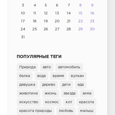
3
4
5
6
7
8
9
10
11
12
13
14
15
16
17
18
19
20
21
22
23
24
25
26
27
28
29
30
31
ПОПУЛЯРНЫЕ ТЕГИ
Природа
авто
автомобиль
белка
вода
время
вулкан
девушка
дерево
дети
еда
животина
жизнь
звезда
зима
искусство
космос
кот
красота
красота природы
любовь
малыш