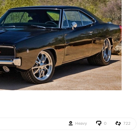
Heavy
0
722