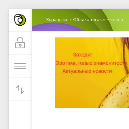
Херандекс
»
Облако тегов
» машина