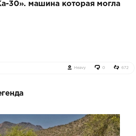
Ка-30». машина которая могла
Heavy
0
672
егенда