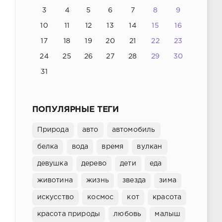
3
4
5
6
7
8
9
10
11
12
13
14
15
16
17
18
19
20
21
22
23
24
25
26
27
28
29
30
31
ПОПУЛЯРНЫЕ ТЕГИ
Природа
авто
автомобиль
белка
вода
время
вулкан
девушка
дерево
дети
еда
животина
жизнь
звезда
зима
искусство
космос
кот
красота
красота природы
любовь
малыш