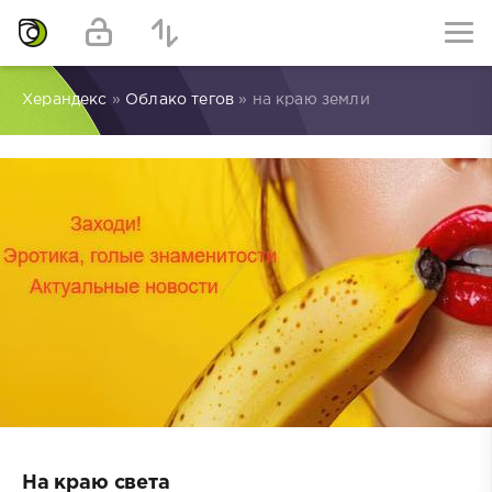
Херандекс
»
Облако тегов
» на краю земли
На краю света