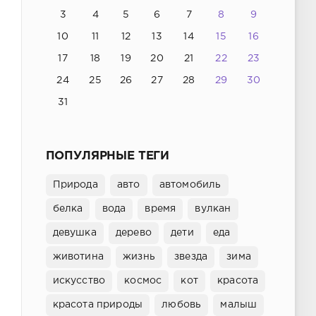
3
4
5
6
7
8
9
10
11
12
13
14
15
16
17
18
19
20
21
22
23
24
25
26
27
28
29
30
31
ПОПУЛЯРНЫЕ ТЕГИ
Природа
авто
автомобиль
белка
вода
время
вулкан
девушка
дерево
дети
еда
животина
жизнь
звезда
зима
искусство
космос
кот
красота
красота природы
любовь
малыш