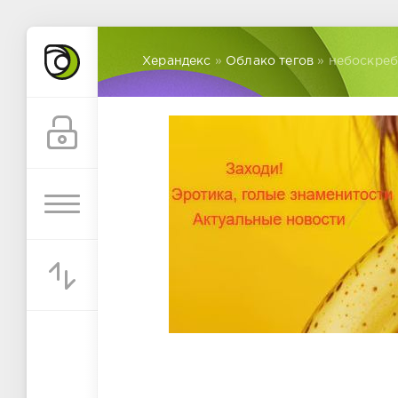
Херандекс
»
Облако тегов
» небоскре