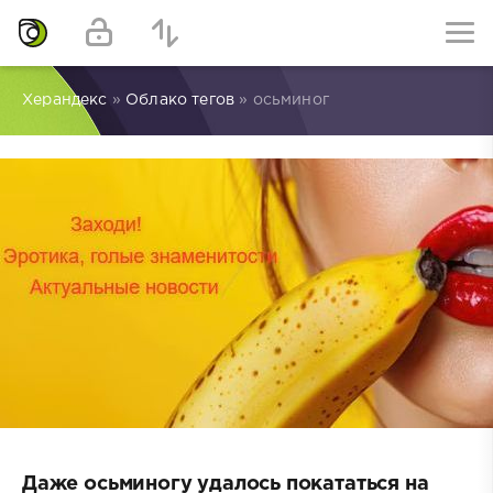
Херандекс
»
Облако тегов
» осьминог
Даже осьминогу удалось покататься на