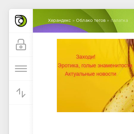
Херандекс
»
Облако тегов
» палатка