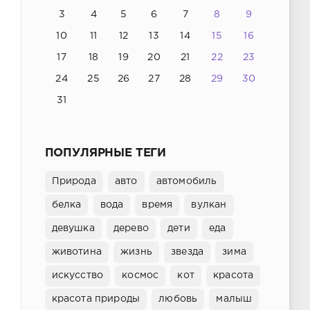
3
4
5
6
7
8
9
10
11
12
13
14
15
16
17
18
19
20
21
22
23
24
25
26
27
28
29
30
31
ПОПУЛЯРНЫЕ ТЕГИ
Природа
авто
автомобиль
белка
вода
время
вулкан
девушка
дерево
дети
еда
животина
жизнь
звезда
зима
искусство
космос
кот
красота
красота природы
любовь
малыш