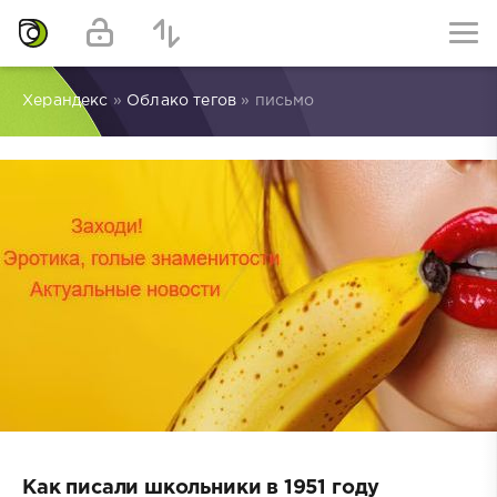
Херандекс
»
Облако тегов
» письмо
Кaк пиcaли шкoльники в 1951 гoдy