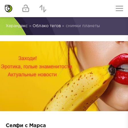
Херандекс
»
Облако тегов
» снимки планеты
Селфи с Марса