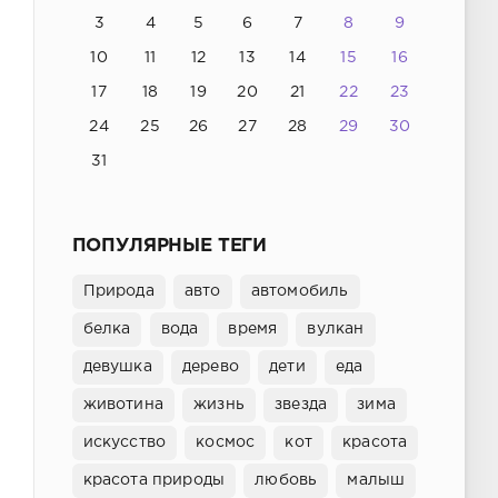
3
4
5
6
7
8
9
10
11
12
13
14
15
16
17
18
19
20
21
22
23
24
25
26
27
28
29
30
31
ПОПУЛЯРНЫЕ ТЕГИ
Природа
авто
автомобиль
белка
вода
время
вулкан
девушка
дерево
дети
еда
животина
жизнь
звезда
зима
искусство
космос
кот
красота
красота природы
любовь
малыш