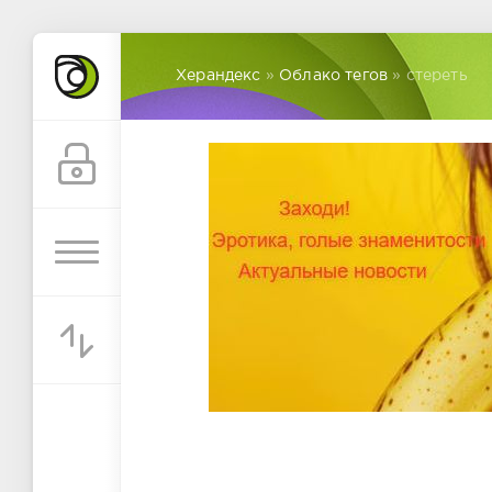
Херандекс
»
Облако тегов
» стереть