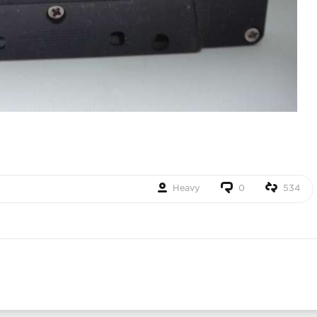
Heavy
0
534