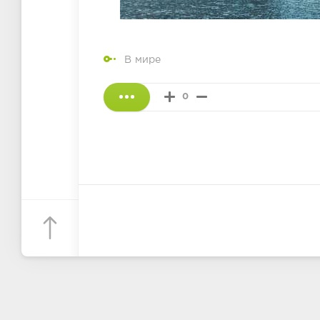
В мире
0