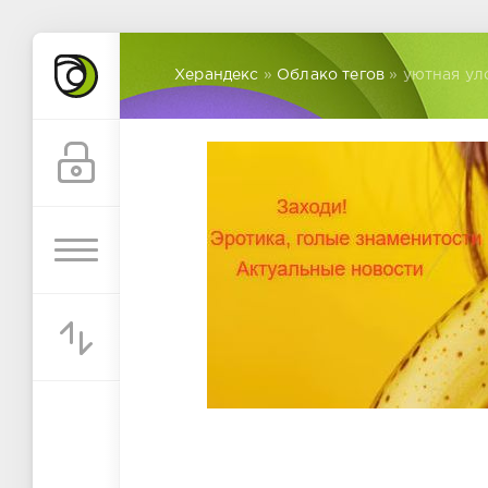
Херандекс
»
Облако тегов
» уютная ул