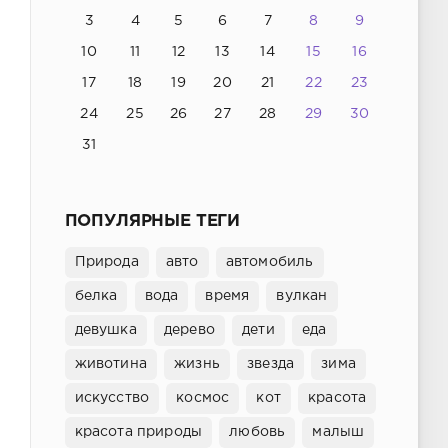
3
4
5
6
7
8
9
10
11
12
13
14
15
16
17
18
19
20
21
22
23
24
25
26
27
28
29
30
31
ПОПУЛЯРНЫЕ ТЕГИ
Природа
авто
автомобиль
белка
вода
время
вулкан
девушка
дерево
дети
еда
животина
жизнь
звезда
зима
искусство
космос
кот
красота
красота природы
любовь
малыш