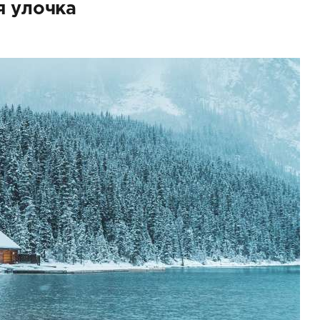
я улoчка