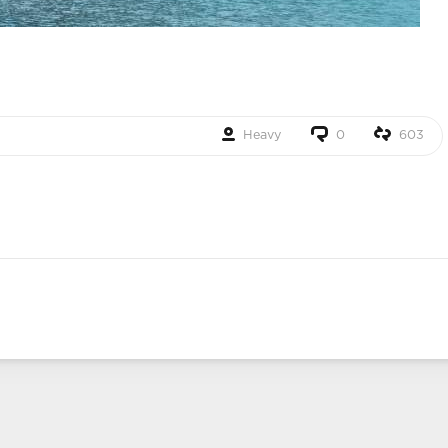
Heavy
0
603