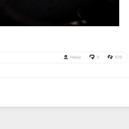
Heavy
0
570