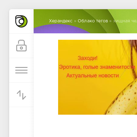
Херандекс
»
Облако тегов
» хищная че