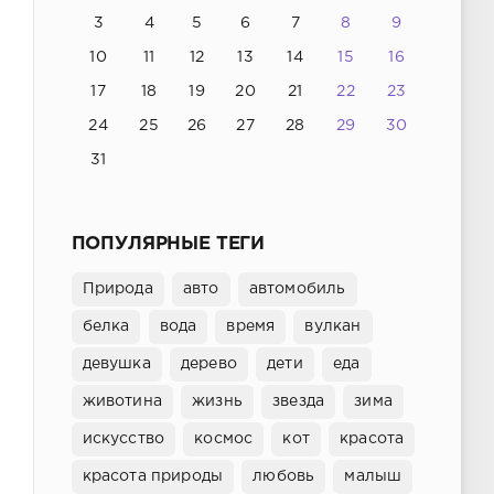
3
4
5
6
7
8
9
10
11
12
13
14
15
16
17
18
19
20
21
22
23
24
25
26
27
28
29
30
31
ПОПУЛЯРНЫЕ ТЕГИ
Природа
авто
автомобиль
белка
вода
время
вулкан
девушка
дерево
дети
еда
животина
жизнь
звезда
зима
искусство
космос
кот
красота
красота природы
любовь
малыш