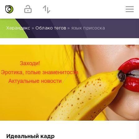
Херандекс
»
Облако тегов
» язык присоска
Идеальный кадр