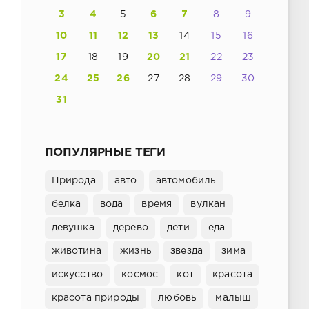
3
4
5
6
7
8
9
10
11
12
13
14
15
16
17
18
19
20
21
22
23
24
25
26
27
28
29
30
31
ПОПУЛЯРНЫЕ ТЕГИ
Природа
авто
автомобиль
белка
вода
время
вулкан
девушка
дерево
дети
еда
животина
жизнь
звезда
зима
искусство
космос
кот
красота
красота природы
любовь
малыш