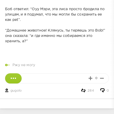
Боб ответил: “Оуу Мэри, эта лиса просто бродила по
улицам, и я подумал, что мы могли бы сохранить ее
как pet”.
“Домашнее животное! Клянусь, ты теряешь это Bob!”
она сказала: “и где именно мы собираемся это
хранить, а?”
Ржу не могу
0
gugolo
284
0