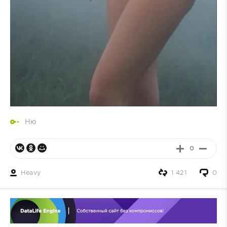
Ню
0
Heavy
1 421
0