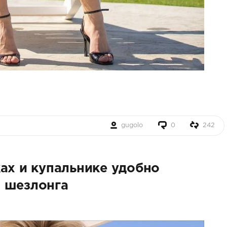
gugolo
0
242
ах и купальнике удобно
 шезлонга