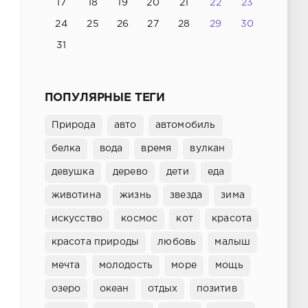
17
18
19
20
21
22
23
24
25
26
27
28
29
30
31
ПОПУЛЯРНЫЕ ТЕГИ
Природа
авто
автомобиль
белка
вода
время
вулкан
девушка
дерево
дети
еда
животина
жизнь
звезда
зима
искусство
космос
кот
красота
красота природы
любовь
малыш
мечта
молодость
море
мощь
озеро
океан
отдых
позитив