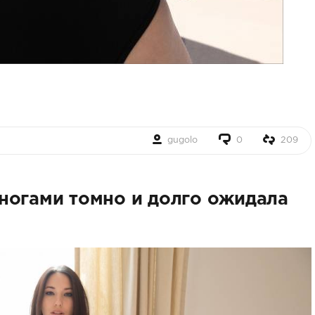
gugolo
0
209
ногами томно и долго ожидала