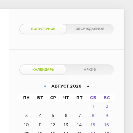
ПОПУЛЯРНОЕ
ОБСУЖДАЕМОЕ
КАЛЕНДАРЬ
АРХИВ
«
АВГУСТ 2026 »
ПН
ВТ
СР
ЧТ
ПТ
СБ
ВС
1
2
3
4
5
6
7
8
9
10
11
12
13
14
15
16