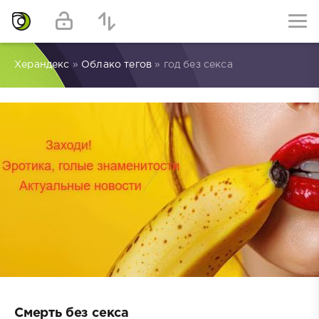
Херандекс
»
Облако тегов
» год без секса
Смерть без секса