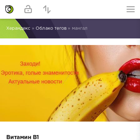
Херандекс
»
Облако тегов
» мангал
Витамин B1