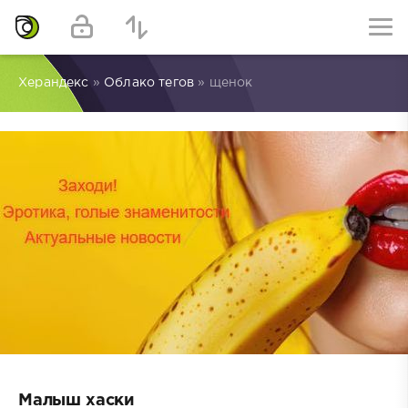
Херандекс
»
Облако тегов
» щенок
Малыш хаски