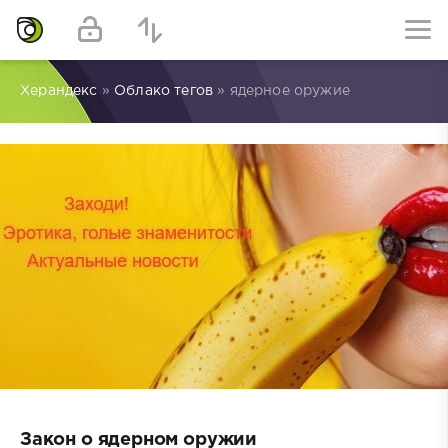
Херандекс
»
Облако тегов
» ядерное оружие
Закон о ядерном оружии