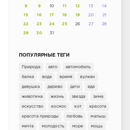
8
9
10
11
12
13
14
15
16
17
18
19
20
21
22
23
24
25
26
27
28
29
30
31
ПОПУЛЯРНЫЕ ТЕГИ
Природа
авто
автомобиль
белка
вода
время
вулкан
девушка
дерево
дети
еда
животина
жизнь
звезда
зима
искусство
космос
кот
красота
красота природы
любовь
малыш
мечта
молодость
море
мощь