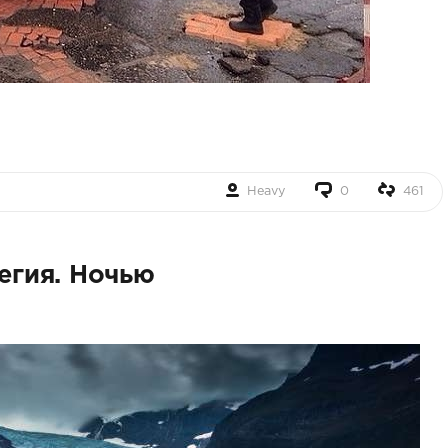
Heavy
0
461
вегия. Ночью