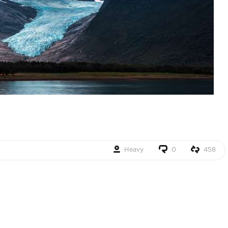
Heavy
0
458