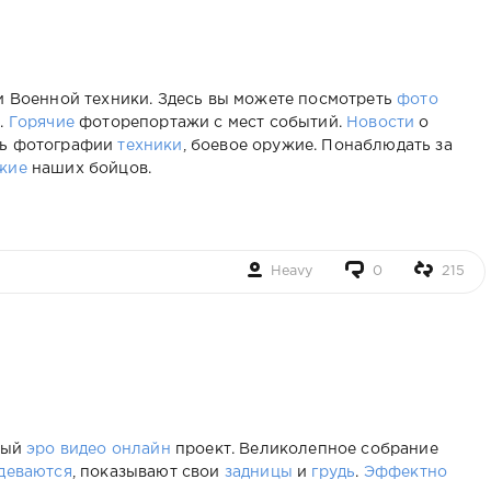
 Военной техники. Здесь вы можете посмотреть
фото
.
Горячие
фоторепортажи с мест событий.
Новости
о
ть фотографии
техники
, боевое оружие. Понаблюдать за
жие
наших бойцов.
Heavy
0
215
ный
эро видео онлайн
проект. Великолепное собрание
деваются
, показывают свои
задницы
и
грудь
.
Эффектно