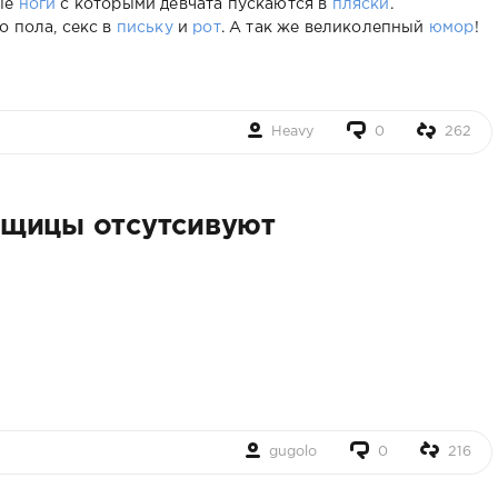
ые
ноги
с которыми девчата пускаются в
пляски
.
о пола, секс в
письку
и
рот
. А так же великолепный
юмор
!
Heavy
0
262
рщицы отсутсивуют
gugolo
0
216