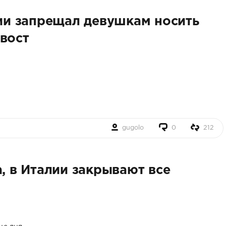
лии запрещал девушкам носить
вост
gugolo
0
212
а, в Италии закрывают все