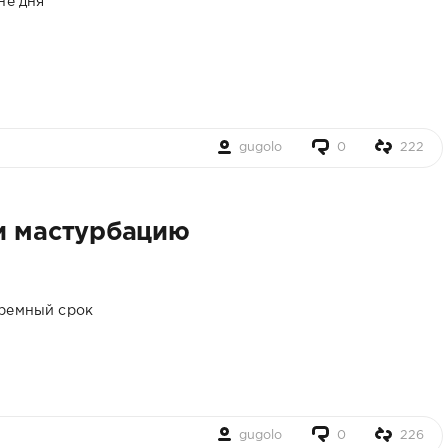
не дня
gugolo
0
222
и мастурбацию
юремный срок
gugolo
0
226