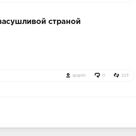
засушливой страной
gugolo
0
223