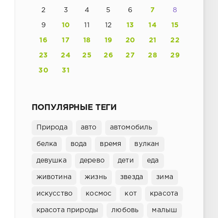
2
3
4
5
6
7
8
9
10
11
12
13
14
15
16
17
18
19
20
21
22
23
24
25
26
27
28
29
30
31
ПОПУЛЯРНЫЕ ТЕГИ
Природа
авто
автомобиль
белка
вода
время
вулкан
девушка
дерево
дети
еда
животина
жизнь
звезда
зима
искусство
космос
кот
красота
красота природы
любовь
малыш