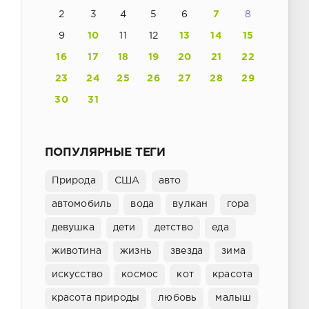
2
3
4
5
6
7
8
9
10
11
12
13
14
15
16
17
18
19
20
21
22
23
24
25
26
27
28
29
30
31
ПОПУЛЯРНЫЕ ТЕГИ
Природа
США
авто
автомобиль
вода
вулкан
гора
девушка
дети
детство
еда
животина
жизнь
звезда
зима
искусство
космос
кот
красота
красота природы
любовь
малыш