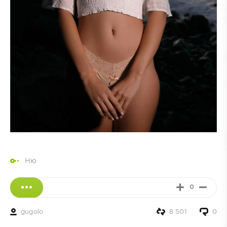
Ню
0
gugolo
8 501
0