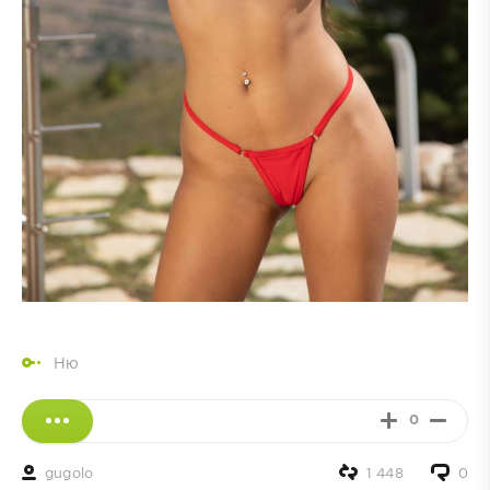
Ню
0
gugolo
1 448
0