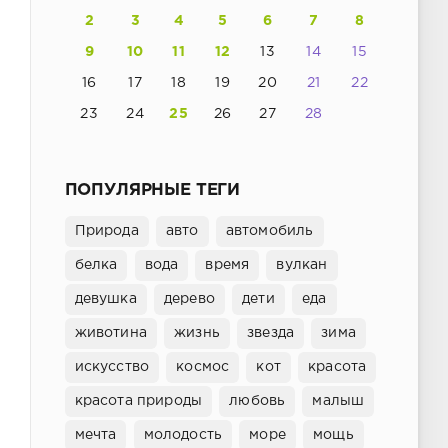
2
3
4
5
6
7
8
9
10
11
12
13
14
15
16
17
18
19
20
21
22
23
24
25
26
27
28
ПОПУЛЯРНЫЕ ТЕГИ
Природа
авто
автомобиль
белка
вода
время
вулкан
девушка
дерево
дети
еда
животина
жизнь
звезда
зима
искусство
космос
кот
красота
красота природы
любовь
малыш
мечта
молодость
море
мощь