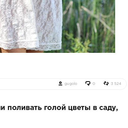
gugolo
0
3 524
и поливать голой цветы в саду,