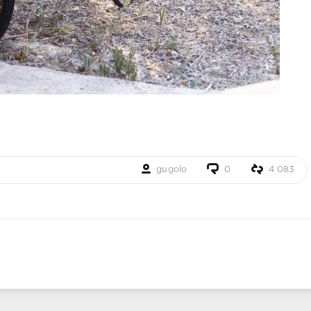
gugolo
0
4 083