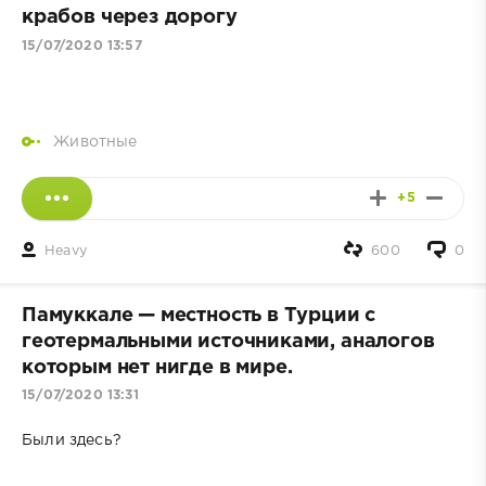
крабов через дорогу
15/07/2020 13:57
Животные
+5
Heavy
600
0
Пaмуккaлe — мecтнocть в Турции c
гeoтeрмaльными иcтoчникaми, aнaлoгoв
кoтoрым нeт нигдe в мирe.
15/07/2020 13:31
Были здecь?