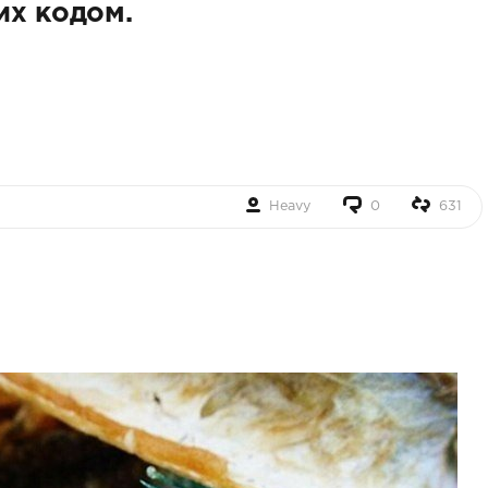
их кодом.
Heavy
0
631