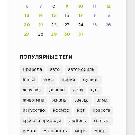
6
7
8
9
10
11
12
13
14
15
16
17
18
19
20
21
22
23
24
25
26
27
28
29
30
31
ПОПУЛЯРНЫЕ ТЕГИ
Природа
авто
автомобиль
белка
вода
время
вулкан
девушка
дерево
дети
еда
животина
жизнь
звезда
зима
искусство
космос
кот
красота
красота природы
любовь
малыш
мечта
молодость
море
мощь