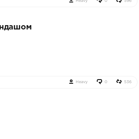
Heavy
0
596
андашом
Heavy
0
536