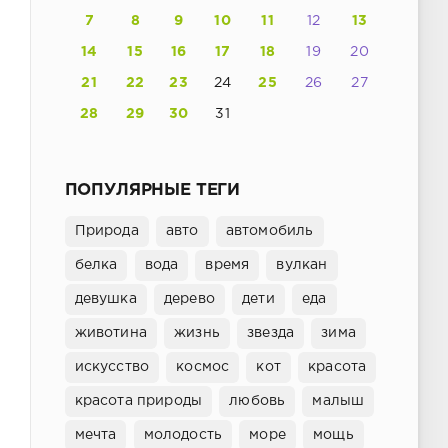
7
8
9
10
11
12
13
14
15
16
17
18
19
20
21
22
23
24
25
26
27
28
29
30
31
ПОПУЛЯРНЫЕ ТЕГИ
Природа
авто
автомобиль
белка
вода
время
вулкан
девушка
дерево
дети
еда
животина
жизнь
звезда
зима
искусство
космос
кот
красота
красота природы
любовь
малыш
мечта
молодость
море
мощь