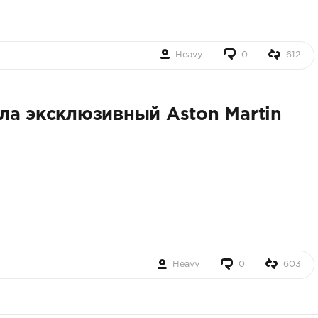
Heavy
0
612
ла эксклюзивный Aston Martin
Heavy
0
603