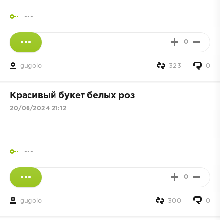
---
0
gugolo
323
0
Красивый букет белых роз
20/06/2024 21:12
---
0
gugolo
300
0