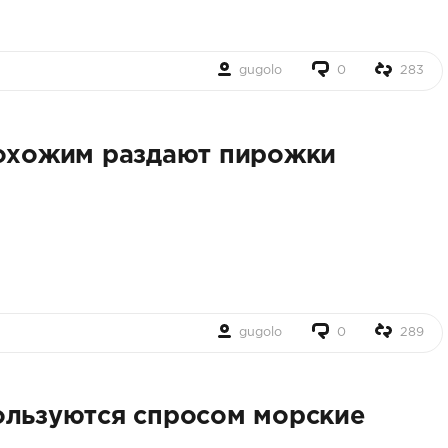
gugolo
0
283
рохожим раздают пирожки
gugolo
0
289
ользуются спросом морские