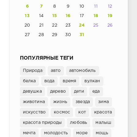
6
7
8
9
10
11
12
13
14
15
16
17
18
19
20
21
22
23
24
25
26
27
28
29
30
31
ПОПУЛЯРНЫЕ ТЕГИ
Природа
авто
автомобиль
белка
вода
время
вулкан
девушка
дерево
дети
еда
животина
жизнь
звезда
зима
искусство
космос
кот
красота
красота природы
любовь
малыш
мечта
молодость
море
мощь