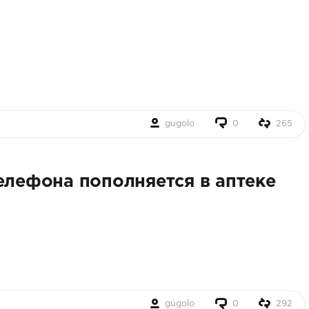
gugolo
0
265
елефона пополняется в аптеке
gugolo
0
292