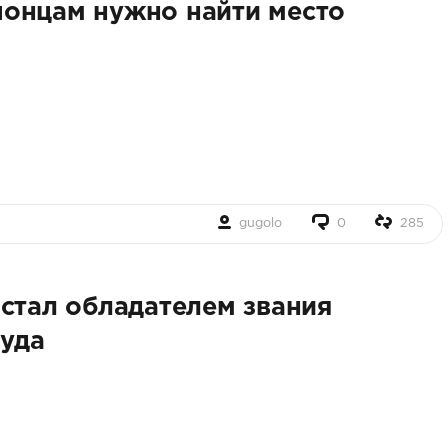
онцам нужно найти место
gugolo
0
285
 стал обладателем звания
руда