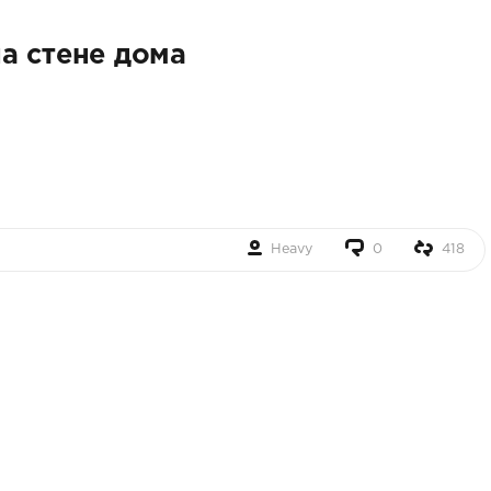
а стене дома
Heavy
0
418