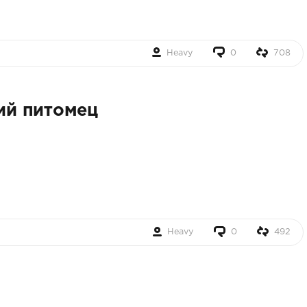
Heavy
0
708
й питомец
Heavy
0
492