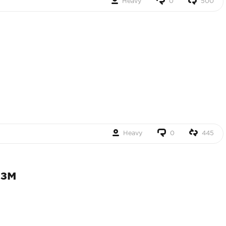
Heavy
0
500
Heavy
0
445
изм