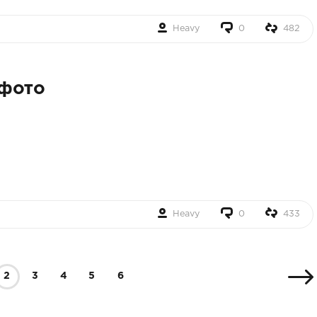
Heavy
0
482
 фото
Heavy
0
433
2
3
4
5
6