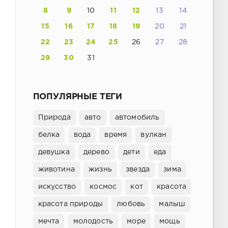
8
9
10
11
12
13
14
15
16
17
18
19
20
21
22
23
24
25
26
27
28
29
30
31
ПОПУЛЯРНЫЕ ТЕГИ
Природа
авто
автомобиль
белка
вода
время
вулкан
девушка
дерево
дети
еда
животина
жизнь
звезда
зима
искусство
космос
кот
красота
красота природы
любовь
малыш
мечта
молодость
море
мощь