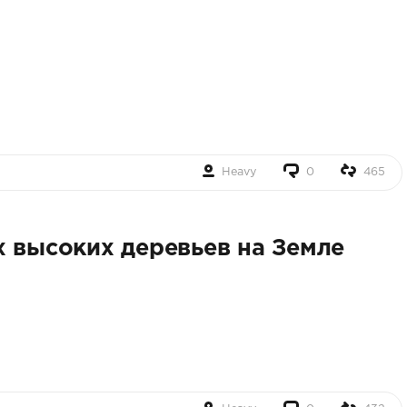
Heavy
0
465
х высоких деревьев на Земле