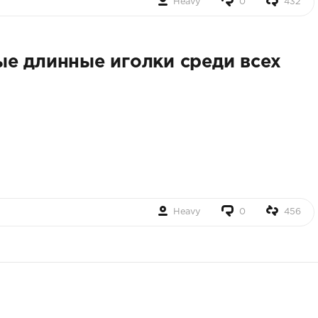
Heavy
0
432
е длинные иголки среди всех
Heavy
0
456