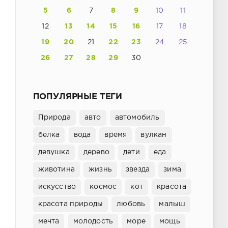
5
6
7
8
9
10
11
12
13
14
15
16
17
18
19
20
21
22
23
24
25
26
27
28
29
30
ПОПУЛЯРНЫЕ ТЕГИ
Природа
авто
автомобиль
белка
вода
время
вулкан
девушка
дерево
дети
еда
животина
жизнь
звезда
зима
искусство
космос
кот
красота
красота природы
любовь
малыш
мечта
молодость
море
мощь