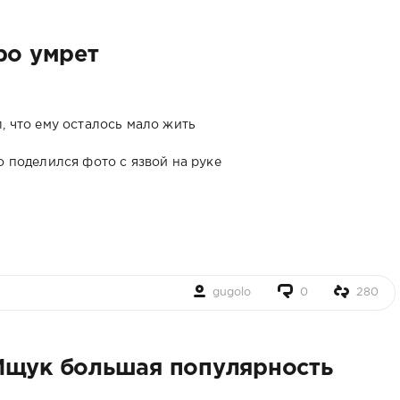
ро умрет
, что ему осталось мало жить
о поделился фото с язвой на руке
gugolo
0
280
Ищук большая популярность