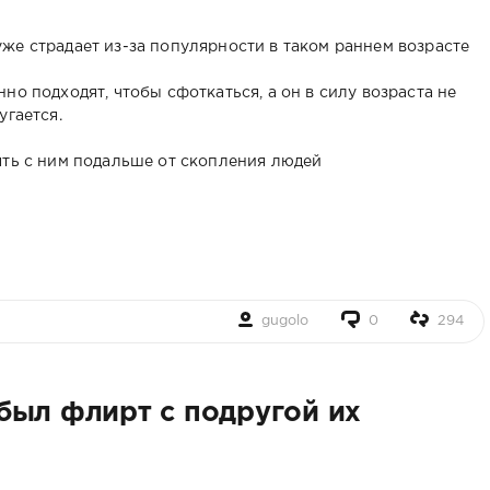
же страдает из-за популярности в таком раннем возрасте
но подходят, чтобы сфоткаться, а он в силу возраста не
угается.
ять с ним подальше от скопления людей
gugolo
0
294
был флирт с подругой их