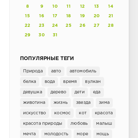
8
9
10
11
12
13
14
15
16
17
18
19
20
21
22
23
24
25
26
27
28
29
30
31
ПОПУЛЯРНЫЕ ТЕГИ
Природа
авто
автомобиль
белка
вода
время
вулкан
девушка
дерево
дети
еда
животина
жизнь
звезда
зима
искусство
космос
кот
красота
красота природы
любовь
малыш
мечта
молодость
море
мощь