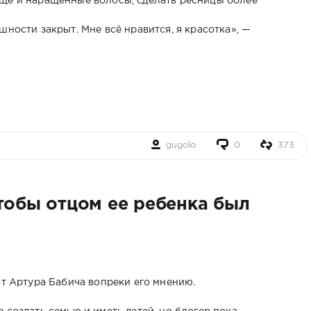
еще и наращённые волосы, сделать ресницы более
шности закрыт. Мне всё нравится, я красотка», —
gugolo
0
373
тобы отцом ее ребенка был
от Артура Бабича вопреки его мнению.