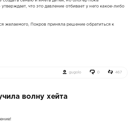
 создать семью и иметь детей, но блогер пока
 утверждает, что это давление отбивает у него какое-либо
ся желаемого, Покров приняла решение обратиться к
gugolo
0
467
учила волну хейта
ение!