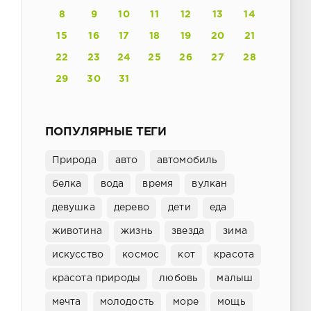
8
9
10
11
12
13
14
15
16
17
18
19
20
21
22
23
24
25
26
27
28
29
30
31
ПОПУЛЯРНЫЕ ТЕГИ
Природа
авто
автомобиль
белка
вода
время
вулкан
девушка
дерево
дети
еда
животина
жизнь
звезда
зима
искусство
космос
кот
красота
красота природы
любовь
малыш
мечта
молодость
море
мощь