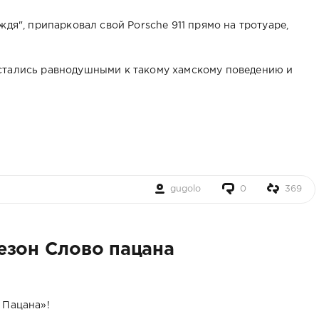
ждя", припарковал свой Porsche 911 прямо на тротуаре,
стались равнодушными к такому хамскому поведению и
gugolo
0
369
езон Слово пацана
 Пацана»!